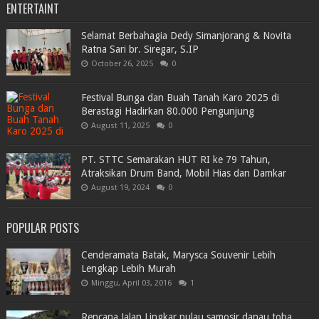
ENTERTAINT
Selamat Berbahagia Dedy Simanjorang & Novita
Ratna Sari br. Siregar, S.IP
October 26, 2025
0
Festival Bunga dan Buah Tanah Karo 2025 di
Berastagi Hadirkan 80.000 Pengunjung
August 11, 2025
0
PT. STTC Semarakan HUT RI ke 79 Tahun,
Atraksikan Drum Band, Mobil Hias dan Damkar
August 19, 2024
0
POPULAR POSTS
Cenderamata Batak, Marysca Souvenir Lebih
Lengkap Lebih Murah
Minggu, April 03, 2016
1
Rencana Jalan Lingkar pulau samosir danau toba