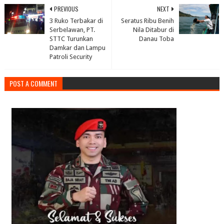
PREVIOUS
NEXT
3 Ruko Terbakar di
Seratus Ribu Benih
Serbelawan, PT.
Nila Ditabur di
STTC Turunkan
Danau Toba
Damkar dan Lampu
Patroli Security
POST A COMMENT