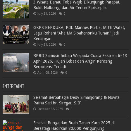
3 Wisata Danau Toba Wajib Dikunjungi: Parapat,
Bukit Holbung, dan Air Terjun Sipiso-piso
July 31, 2026
0
GKPS BERDUKA, Pdt. Mannes Purba, M.Th Wafat,
Lagu Rohani "Aha Ma Sibahenonku Tuhan" Jadi
Kenangan
July 31, 2026
0
BPBD Samosir Imbau Waspada Cuaca Ekstrem 6–13
April 2026, Hujan Lebat dan Angin Kencang
Berpotensi Terjadi
April 08, 2026
0
ENTERTAINT
Selamat Berbahagia Dedy Simanjorang & Novita
Ratna Sari br. Siregar, S.IP
October 26, 2025
0
Festival Bunga dan Buah Tanah Karo 2025 di
Berastagi Hadirkan 80.000 Pengunjung